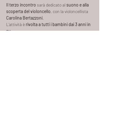
Il terzo incontro
 sarà dedicato al 
suono e alla 
scoperta del violoncello
, con la violoncellista 
Carolina Bertazzoni
.
L’attività è 
rivolta a tutti i bambini dai 3 anni in 
su
.
 I genitori sono 
tenuti ad attendere 
all’esterno
 durante lo svolgimento dell’incontro.
Durata:
 30 minuti
Mostra di più
Condividi questo evento