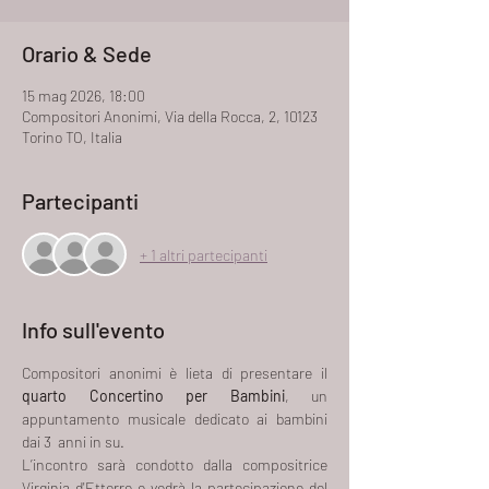
Orario & Sede
15 mag 2026, 18:00
Compositori Anonimi, Via della Rocca, 2, 10123
Torino TO, Italia
Partecipanti
+ 1 altri partecipanti
Info sull'evento
Compositori anonimi è lieta di presentare il 
quarto Concertino per Bambini
, un 
appuntamento musicale dedicato ai bambini 
dai 3  anni in su.
L’incontro sarà condotto dalla compositrice 
Virginia d'Ettorre e vedrà la partecipazione del 