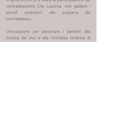
contrabbassista Elia Lasorsa, che guiderà i 
piccoli spettatori alla scoperta del 
contrabbasso.  
Un’occasione per avvicinare i bambini alla 
musica dal vivo e alla ricchezza timbrica di 
questo potentissimo strumento in un contesto 
dedicato esclusivamente a loro.
Per garantire la concentrazione, si richiede ai 
genitori di attendere all’
esterno
 durante lo 
svolgimento dell’ attività.
Posti limitati –
Prenotazione obbligatoria.
Vi aspettiamo! 
Condividi questo evento